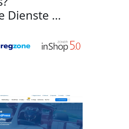
s?
ge Dienste …