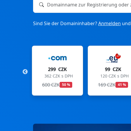
Domainname zur Registrierung oder zum T
Sind Sie der Domaininhaber?
Anmelden
und 
299 CZK
99 CZK
275
362 CZK s DPH
120 CZK s DPH
333 C
600 CZK
169 CZK
299 CZ
50 %
41 %