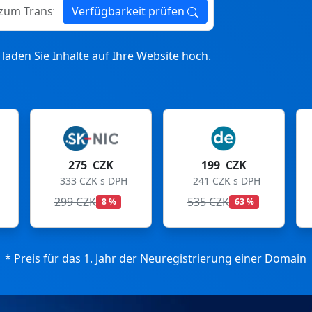
ransfer
Verfügbarkeit prüfen
laden Sie Inhalte auf Ihre Website hoch.
 CZK
199 CZK
199 CZK
ZK s DPH
241 CZK s DPH
241 CZK s DPH
K
535 CZK
699 CZK
8 %
63 %
72 %
* Preis für das 1. Jahr der Neuregistrierung einer Domain