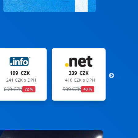
339 CZK
299 CZK
410 CZK s DPH
362 CZK s DPH
599 CZK
699 CZK
43 %
57 %